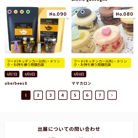
No.090
No.080
フード(キッチンカー以外)・ドリン
フード(キッチンカー以外)・ドリン
ク・お持ち帰り用個包装
ク・お持ち帰り用個包装
6月7日
6月8日
6月8日
uberbees8
ママカロン
1
2
3
4
5
6
7
出展についての問い合わせ