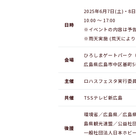
2025年6月7日(土)・8日
10:00 ～ 17:00
日時
※イベントの内容は予
※雨天実施 (荒天によ
ひろしまゲートパーク
会場
広島県広島市中区基町5
主催
ロハスフェスタ実行委
共催
TSSテレビ新広島
環境省／広島県／広島
島県観光連盟／公益社
後援
一般社団法人日本ホビ