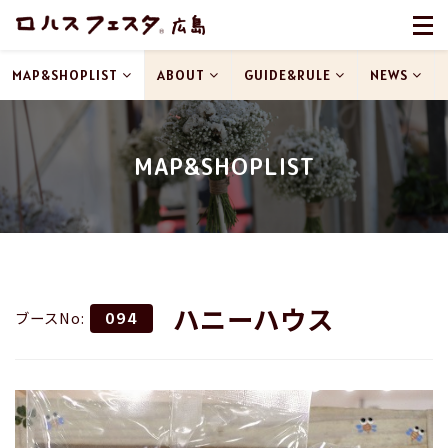
MAP&SHOPLIST
ABOUT
GUIDE&RULE
NEWS
MAP&SHOPLIST
ハニーハウス
ブースNo:
094