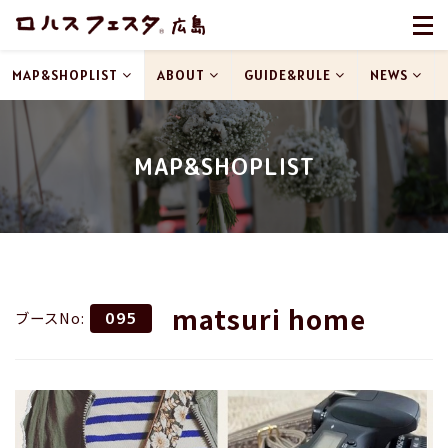
MAP&SHOPLIST
ABOUT
GUIDE&RULE
NEWS
MAP&SHOPLIST
matsuri home
ブースNo:
095