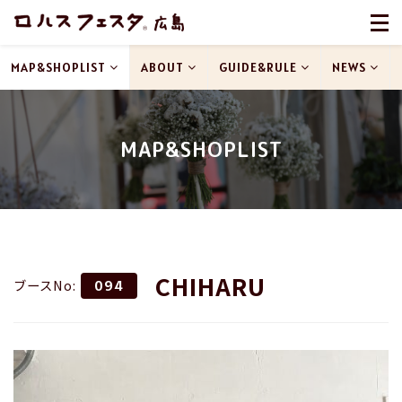
MAP&SHOPLIST
ABOUT
GUIDE&RULE
NEWS
MAP&SHOPLIST
CHIHARU
ブースNo:
094