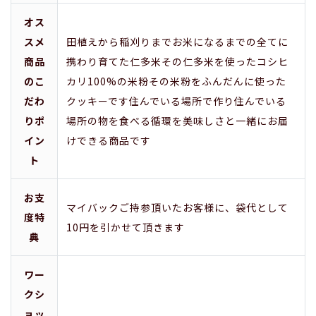
オス
スメ
田植えから稲刈りまでお米になるまでの全てに
商品
携わり育てた仁多米その仁多米を使ったコシヒ
のこ
カリ100%の米粉その米粉をふんだんに使った
だわ
クッキーです住んでいる場所で作り住んでいる
りポ
場所の物を食べる循環を美味しさと一緒にお届
イン
けできる商品です
ト
お支
マイバックご持参頂いたお客様に、袋代として
度特
10円を引かせて頂きます
典
ワー
クシ
ョッ