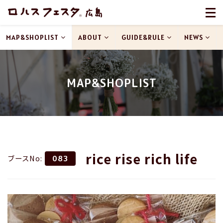
MAP&SHOPLIST
ABOUT
GUIDE&RULE
NEWS
MAP&SHOPLIST
rice rise rich life
ブースNo:
083