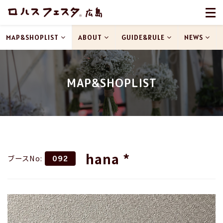
MAP&SHOPLIST
ABOUT
GUIDE&RULE
NEWS
MAP&SHOPLIST
hana *
ブースNo:
092