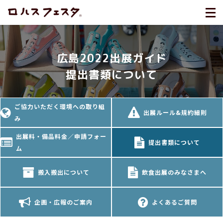
広島2022出展ガイド
提出書類について
ご協力いただく環境への取り組
出展ルール&規約細則
み
出展料・備品料金／申請フォー
提出書類について
ム
搬入搬出について
飲食出展のみなさまへ
企画・広報のご案内
よくあるご質問