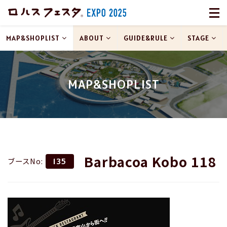
MAP&SHOPLIST
ABOUT
GUIDE&RULE
STAGE
MAP&SHOPLIST
Barbacoa Kobo 118
ブースNo:
135