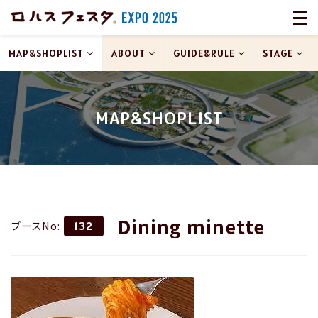
MAP&SHOPLIST
ABOUT
GUIDE&RULE
STAGE
MAP&SHOPLIST
Dining minette
ブースNo:
132