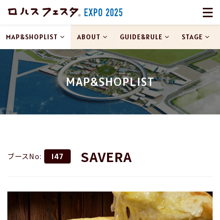
MAP&SHOPLIST
ABOUT
GUIDE&RULE
STAGE
MAP&SHOPLIST
SAVERA
ブースNo:
147