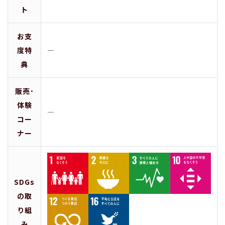
ト
お支
度特
―
典
販売･
体験
―
コー
ナー
SDGs
の取
り組
み