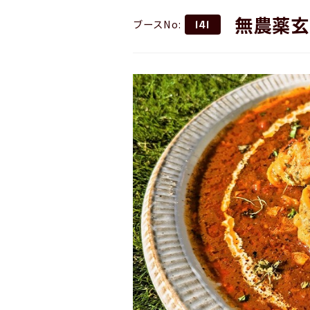
無農薬玄
ブースNo:
141