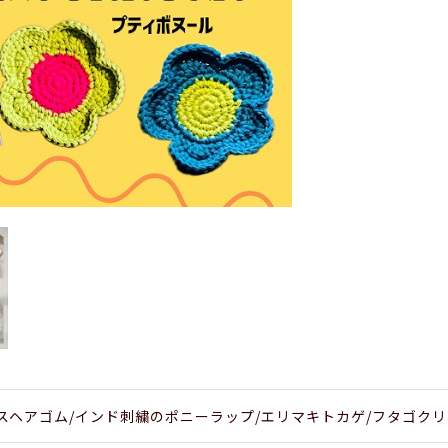
スヘアゴム/インド刺繍のポニーラップ/エリマキトカゲ/フタゴク