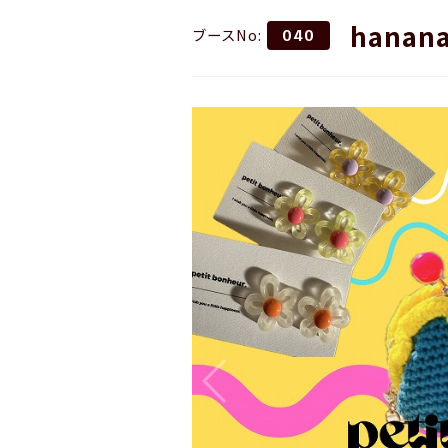
hanana
ブースNo:
040