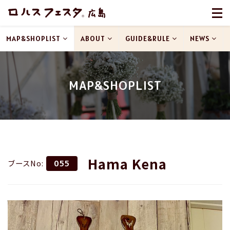
MAP&SHOPLIST
ABOUT
GUIDE&RULE
NEWS
MAP&SHOPLIST
Hama Kena
ブースNo:
055