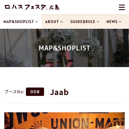
MAP&SHOPLIST
ABOUT
GUIDE&RULE
NEWS
MAP&SHOPLIST
Jaab
ブースNo:
008