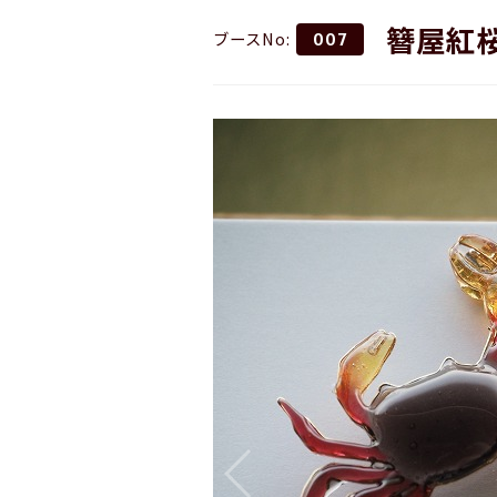
簪屋紅
ブースNo:
007