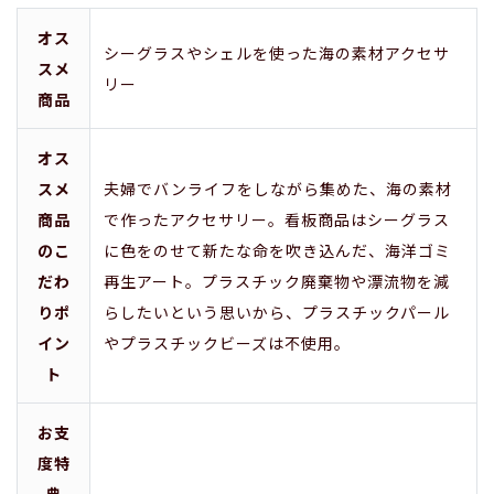
オス
シーグラスやシェルを使った海の素材アクセサ
スメ
リー
商品
オス
スメ
夫婦でバンライフをしながら集めた、海の素材
商品
で作ったアクセサリー。看板商品はシーグラス
のこ
に色をのせて新たな命を吹き込んだ、海洋ゴミ
だわ
再生アート。プラスチック廃棄物や漂流物を減
りポ
らしたいという思いから、プラスチックパール
イン
やプラスチックビーズは不使用。
ト
お支
度特
典