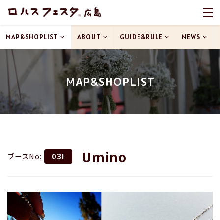
MAP&SHOPLIST
ABOUT
GUIDE&RULE
NEWS
MAP&SHOPLIST
Umino
ブースNo:
031