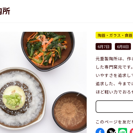
陶所
陶器・ガラス・食器
6月7日
6月8日
元重製陶所は、作
した専門窯元です
いやすさを追求し
追求した、今まで
ほど軽い力でおろ
このページを友だ