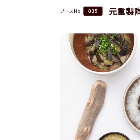
元重製
ブースNo:
035