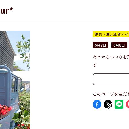
ur*
家具・生活雑貨・イ
6月7日
6月8日
あったらいいなを
す
このページを友だ