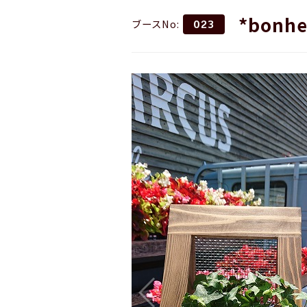
*bonhe
ブースNo:
023