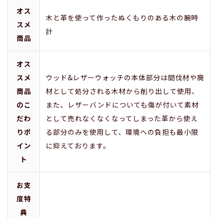
オス
木と革を使って作ったぬくもりのある木の腕時
スメ
計
商品
オス
スメ
ウッド&レザーウォッチの本体部分は間伐材や廃
商品
材として処分される木材から削り出して使用、
のこ
また、レザーバンドについても傷が付いて素材
だわ
として売れなくなくなってしまった革から使え
りポ
る部分のみを使用して、環境への負担も最小限
イン
に抑えております。
ト
お支
度特
典