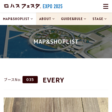
MAP&SHOPLIST
ABOUT
GUIDE&RULE
STAGE
MAP&SHOPLIST
EVERY
ブースNo:
035