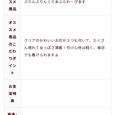
スメ
ぶりんぶりんくりあふらわーぴあす
商品
オス
スメ
商品
クリアのかわいいお花が３つも付いて、たくさ
のこ
ん揺れて女っぽさ満載！付け心地は軽く、毎日
だわ
でも着けられますよ
りポ
イン
ト
お支
度特
典
販売･