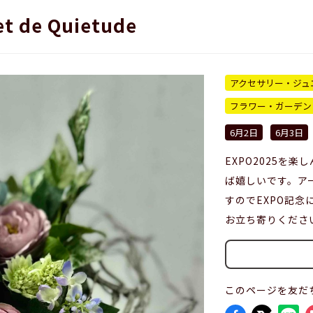
t de Quietude
アクセサリー・ジュ
フラワー・ガーデン
6月2日
6月3日
EXPO2025を
ば嬉しいです。ア
すのでEXPO記
お立ち寄りくださ
このページを友だ