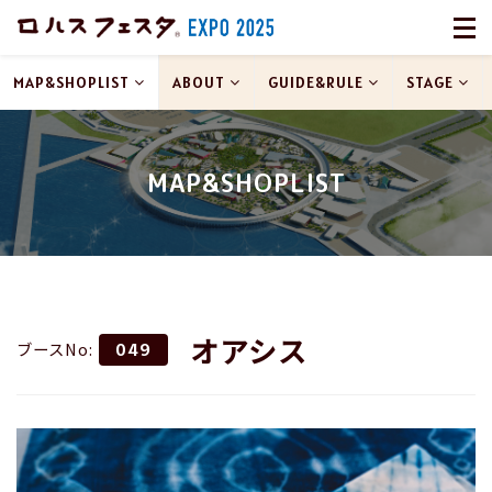
MAP&SHOPLIST
ABOUT
GUIDE&RULE
STAGE
MAP&SHOPLIST
オアシス
ブースNo:
049