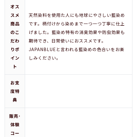
オス
スメ
天然染料を使用た人にも地球にやさしい藍染め
商品
です。柄付けから染めまで一つ一つ丁寧に仕上
のこ
げました。藍染め特有の消臭効果や防虫効果も
だわ
期待でき、日常使いにおススメです。
りポ
JAPANBLUEと言われる藍染めの色合いをお楽
イン
しみください。
ト
お支
度特
典
販売･
体験
コー