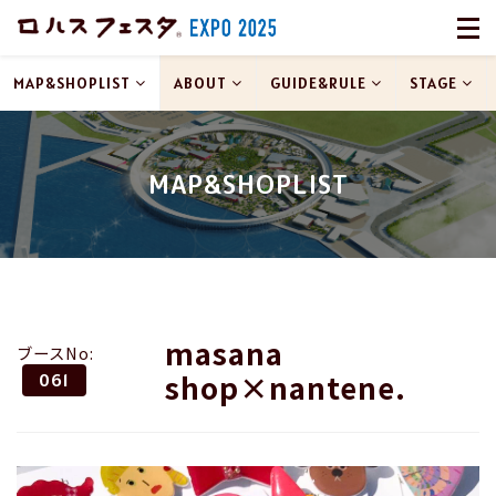
MAP&SHOPLIST
ABOUT
GUIDE&RULE
STAGE
MAP&SHOPLIST
masana
ブースNo:
shop×nantene.
061