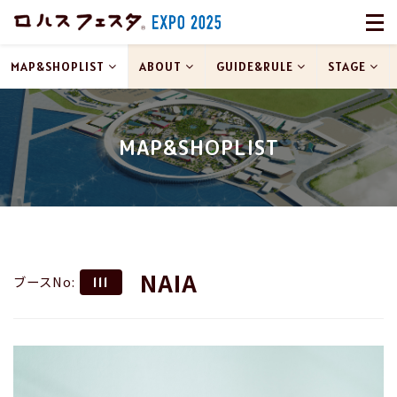
MAP&SHOPLIST
ABOUT
GUIDE&RULE
STAGE
MAP&SHOPLIST
NAIA
ブースNo:
111