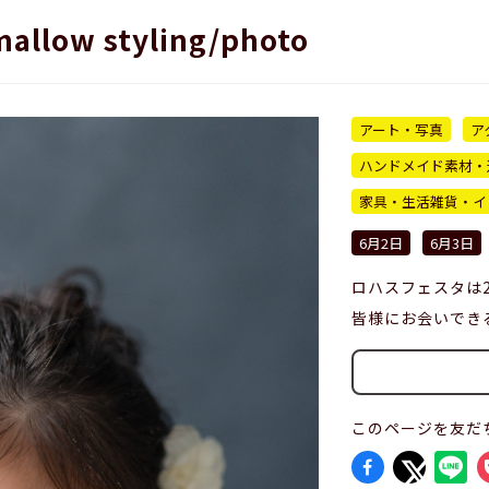
allow styling/photo
アート・写真
ア
ハンドメイド素材・
家具・生活雑貨・イ
6月2日
6月3日
ロハスフェスタは
皆様にお会いでき
このページを友だ