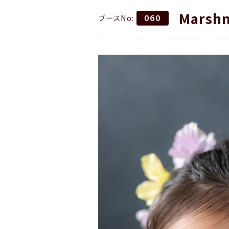
Marshm
ブースNo:
060