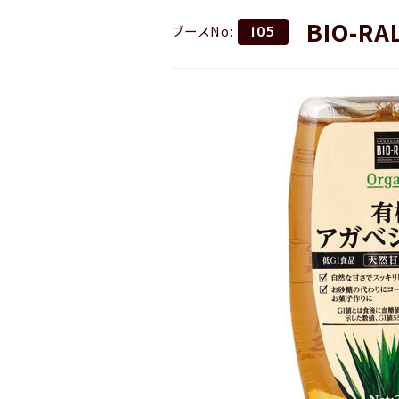
BIO-
ブースNo:
105