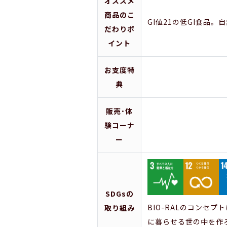
オススメ
商品のこ
GI値21の低GI食品
だわりポ
イント
お支度特
典
販売･体
験コーナ
ー
SDGsの
BIO-RALのコンセ
取り組み
に暮らせる世の中を作