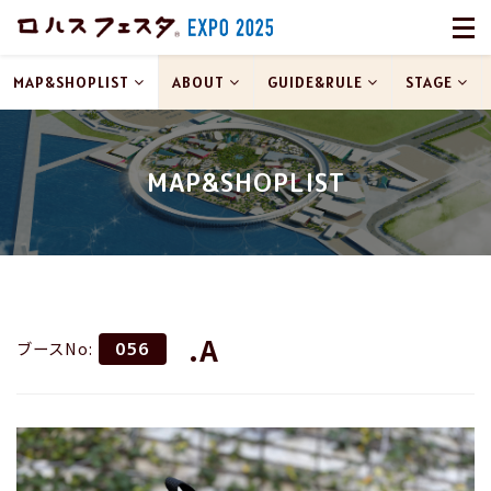
MAP&SHOPLIST
ABOUT
GUIDE&RULE
STAGE
MAP&SHOPLIST
.A
ブースNo:
056