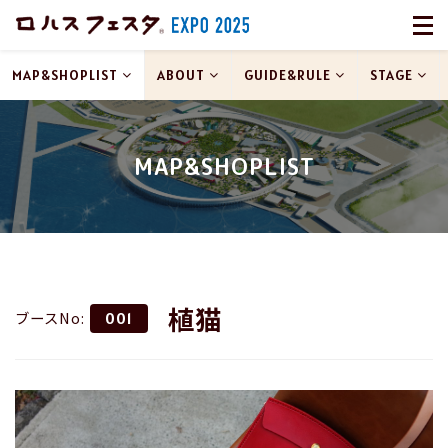
MAP&SHOPLIST
ABOUT
GUIDE&RULE
STAGE
MAP&SHOPLIST
植猫
ブースNo:
001