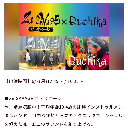
【出演時間】6/2(月)12:45〜 / 16:30〜
———-
■Zα SAVAGE ザ・サベージ
今、話題沸騰中！平均年齢13.4歳の即興インストゥルメン
タルバンド。自由な発想と圧巻のテクニックで、ジャンル
を超えた唯一無二のサウンドを創り上げる。