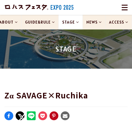
ABOUT
GUIDE&RULE
STAGE
NEWS
ACCESS
STAGE
Zα SAVAGE×Ruchika