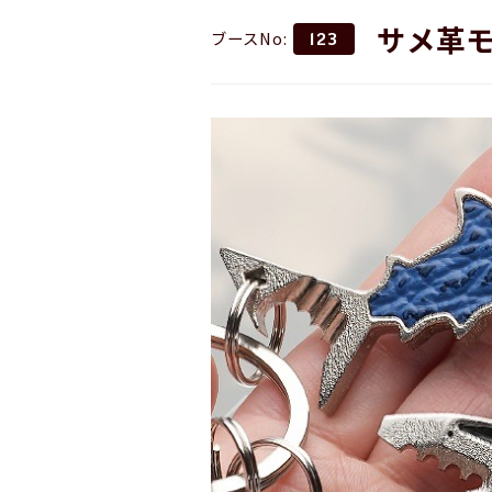
サメ革
ブースNo:
123