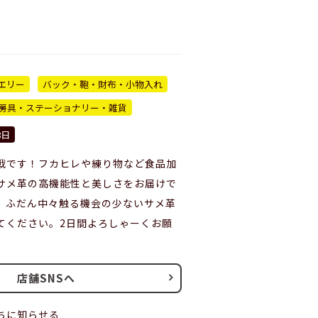
エリー
バック・鞄・財布・小物入れ
房具・ステーショナリー・雑貨
8日
戦です！フカヒレや練り物など食品加
サメ革の高機能性と美しさをお届けで
。ふだん中々触る機会の少ないサメ革
てください。2日間よろしゃーくお願
店舗SNSへ
ちに知らせる