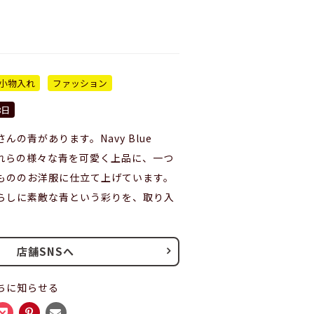
小物入れ
ファッション
8日
んの青があります。Navy Blue
はそれらの様々な青を可愛く上品に、一つ
もののお洋服に仕立て上げています。
らしに素敵な青という彩りを、取り入
店舗SNSへ
ちに知らせる