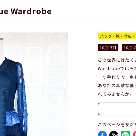
ue Wardrobe
バック・鞄・財布・
10月17日
10月1
この世界にはたくさ
Wardrobeで
一つ手作りで一点
あなたの素敵な暮
れてみませんか。
このページを友だ