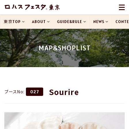
東京TOP
ABOUT
GUIDE&RULE
NEWS
CONTE
MAP&SHOPLIST
Sourire
ブースNo:
027