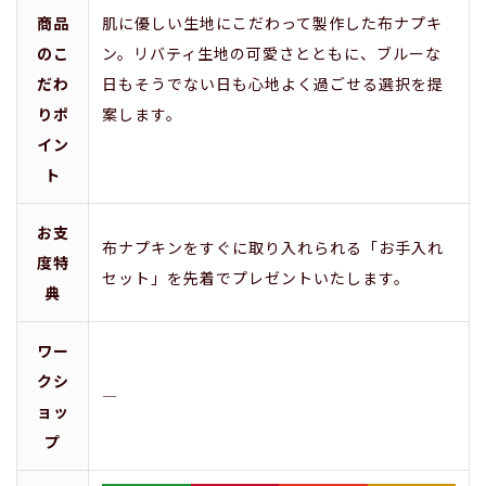
商品
肌に優しい生地にこだわって製作した布ナプキ
のこ
ン。リバティ生地の可愛さとともに、ブルーな
だわ
日もそうでない日も心地よく過ごせる選択を提
りポ
案します。
イン
ト
お支
布ナプキンをすぐに取り入れられる「お手入れ
度特
セット」を先着でプレゼントいたします。
典
ワー
クシ
―
ョッ
プ