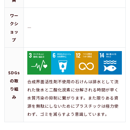
ワー
クシ
―
ョッ
プ
SDGs
の取
合成界面活性剤不使用の石けんは排水として流
り組
れた後水と二酸化炭素に分解される時間が早く
み
水質汚染の抑制に繋がります。また限りある資
源を無駄にしないためにプラスチックは極力使
わず、ゴミを減らすよう意識しています。