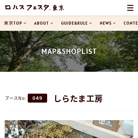
東京TOP
ABOUT
GUIDE&RULE
NEWS
CONTE
MAP&SHOPLIST
しらたま工房
ブースNo:
049