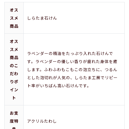
オス
スメ
しらたま石けん
商品
オス
スメ
ラベンダーの精油をたっぷり入れた石けんで
商品
す。ラベンダーの優しい香りが疲れた身体を癒
のこ
します。ふわふわもこもこの泡立ちに、つるん
だわ
とした泡切れが人気の、しらたま工房でリピー
りポ
ト率がいちばん高い石けんです。
イン
ト
お支
度特
アクリルたわし
典