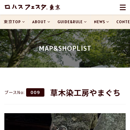
東京TOP
ABOUT
GUIDE&RULE
NEWS
CONTE
MAP&SHOPLIST
草木染工房やまぐち
ブースNo:
009