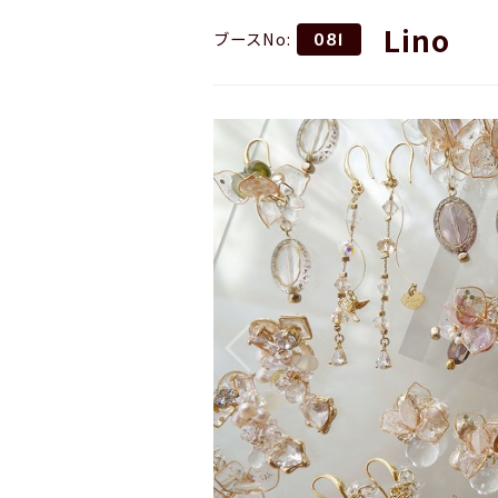
Lino
ブースNo:
081