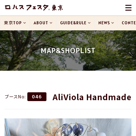
東京TOP
ABOUT
GUIDE&RULE
NEWS
CONTE
MAP&SHOPLIST
AliViola Handmade
ブースNo:
046