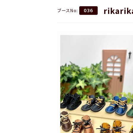
rikarik
ブースNo:
036