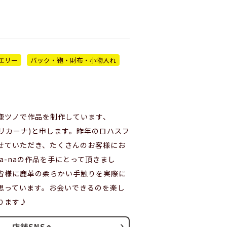
エリー
バック・鞄・財布・小物入れ
鹿ツノで作品を制作しています、
a(リカリカーナ)と申します。昨年のロハスフ
せていただき、たくさんのお客様にお
ika-naの作品を手にとって頂きまし
皆様に鹿革の柔らかい手触りを実際に
思っています。お会いできるのを楽し
ります♪
店舗SNSへ