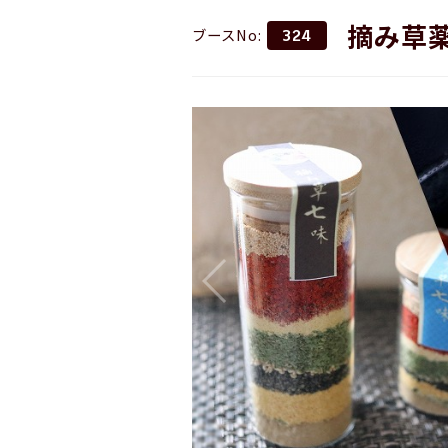
摘み草
ブースNo:
324