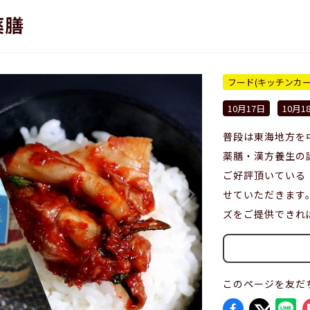
薬膳
フード(キッチンカ
10月17日
10月1
普段は東海地方を
薬膳・漢方養生の
ご好評頂いている
せていただきます
ズをご提供できれ
このページを友だ