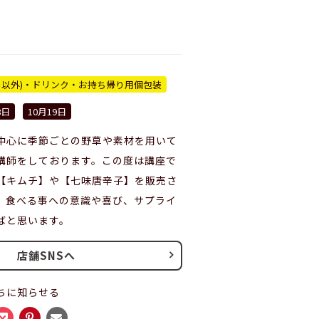
ー以外)・ドリンク・お持ち帰り用個包装
8日
10月19日
中心に季節ごとの野草や素材を用いて
講師をしております。この度は講座で
【キムチ】や【七味唐辛子】を販売さ
。食べる事への意識や喜び、サプライ
ばと思います。
店舗SNSへ
ちに知らせる