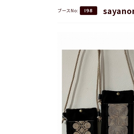
sayano
ブースNo:
198