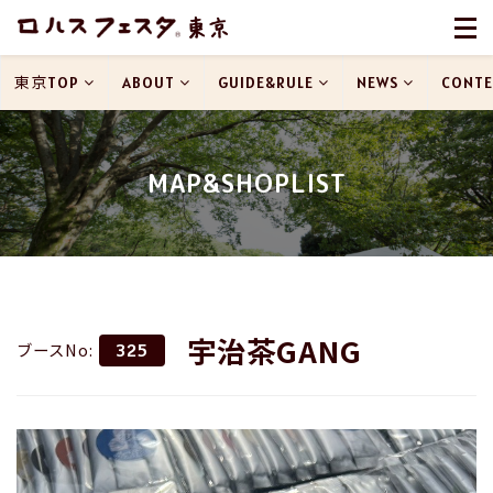
東京TOP
ABOUT
GUIDE&RULE
NEWS
CONTE
MAP&SHOPLIST
宇治茶GANG
ブースNo:
325