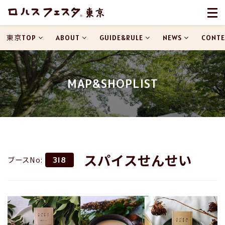
東京TOP
ABOUT
GUIDE&RULE
NEWS
CONTE
MAP&SHOPLIST
スパイスせんせい
ブースNo:
318