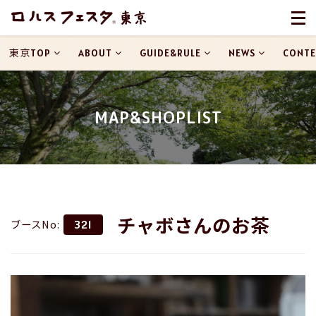
東京TOP
ABOUT
GUIDE&RULE
NEWS
CONTE
MAP&SHOPLIST
チャボさんのお茶
ブースNo:
321