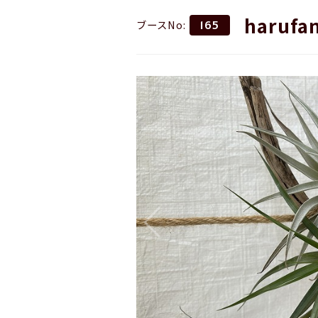
harufa
ブースNo:
165