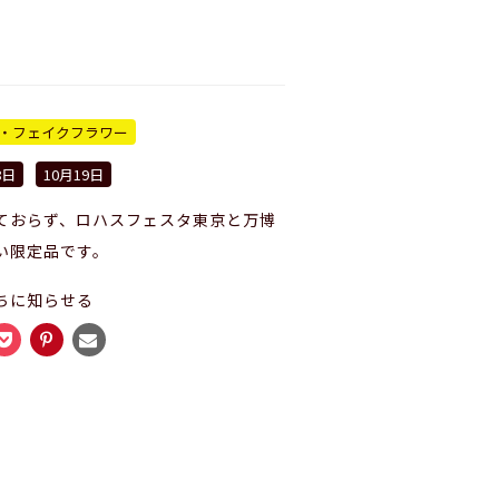
・フェイクフラワー
8日
10月19日
ておらず、ロハスフェスタ東京と万博
い限定品です。
ちに知らせる