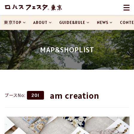
東京TOP
ABOUT
GUIDE&RULE
NEWS
CONTE
MAP&SHOPLIST
am creation
ブースNo:
201