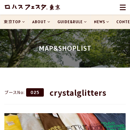
東京TOP
ABOUT
GUIDE&RULE
NEWS
CONTE
MAP&SHOPLIST
crystalglitters
ブースNo:
025