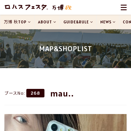
万博 秋TOP
ABOUT
GUIDE&RULE
NEWS
CON
MAP&SHOPLIST
mau..
ブースNo:
268