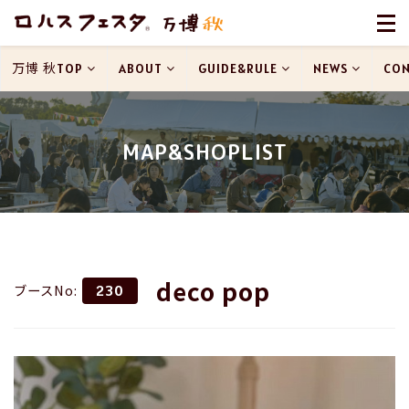
万博 秋TOP
ABOUT
GUIDE&RULE
NEWS
CON
MAP&SHOPLIST
deco pop
ブースNo:
230