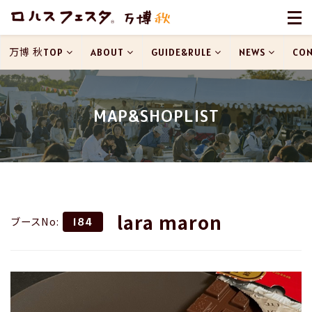
万博 秋TOP
ABOUT
GUIDE&RULE
NEWS
CON
MAP&SHOPLIST
lara maron
ブースNo:
184