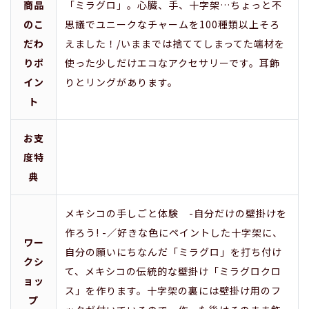
商品
「ミラグロ」。心臓、手、十字架…ちょっと不
のこ
思議でユニークなチャームを100種類以上そろ
だわ
えました！/いままでは捨ててしまってた端材を
りポ
使った少しだけエコなアクセサリーです。耳飾
イン
りとリングがあります。
ト
お支
度特
典
メキシコの手しごと体験 -自分だけの壁掛けを
作ろう! -／好きな色にペイントした十字架に、
ワー
自分の願いにちなんだ「ミラグロ」を打ち付け
クシ
て、メキシコの伝統的な壁掛け「ミラグロクロ
ョッ
ス」を作ります。十字架の裏には壁掛け用のフ
プ