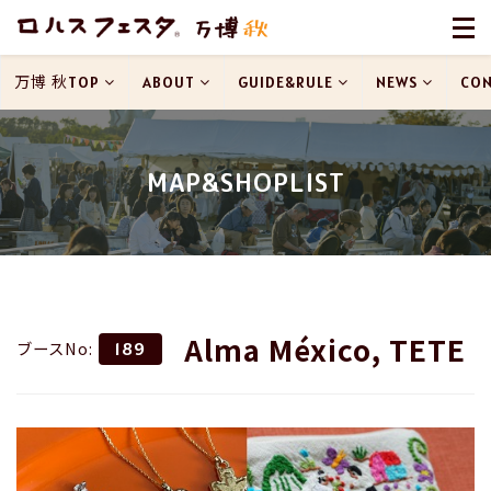
万博 秋TOP
ABOUT
GUIDE&RULE
NEWS
CON
MAP&SHOPLIST
Alma México, TETE
ブースNo:
189